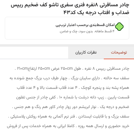
چادر مسافرتی 8نفره فنری سفری تاشو کف ضخیم ریپس
ضداب و افتاب درجه یک کد43
امکان قسط‌بندی برحسب اعتبار ترب‌پی
۴ قسط ماهانه. بدون سود، چک و ضامن.
توضیحات
نظرات کاربران
چادر مسافرتی ریپس 8 نفره . طول 250cm عرض 250cm ارتفاع210cm .
سقف سه حالته . دارای سایبان بزرگ . چهار طرف درب بزرگ جمع شونده به
همراه پشه بند و پنجره کوچک . 4 عدد قلاب قسمت بالا و 4 عدد قلاب
قسمت پایین . زیپ دانه درشت با شماره 10 . کفی چادر از جنس تفلون
ضخیم و درجه یک . نوار ابریشم دور زوار چادر کاور هم رنگ و هم جنس .
سقف بزرگ و با قابلیت ایستادن . فنر نرم آلمانی به همراه روکش پلاستیکی .
خرید حضوری و ارسال همه روزه . کاملا ایرانی به همراه خدمات پس از فروش