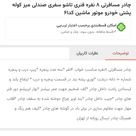
چادر مسافرتی 8 نفره فنری تاشو سفری صندلی میز کوله
پشتی خودرو موتور ماشین کد61
امکان قسط‌بندی برحسب اعتبار ترب‌پی
۴ قسط ماهانه. بدون سود، چک و ضامن.
توضیحات
نظرات کاربران
چادر مسافرتی 8نفره مناسب خواب 4نفر *سه عدد پنجره *زیپ درب و پنجره
شماره 10 دانه درشت *توری پشه بند در قسمت پنجره و درب * ارتفاع بلند و
ایستادن راحت داخل چادر *کف ضخیم جهت عمر بیشتر *نوار ابریشم دور فنر
های چادر *جیب داخل چادر *بند اویز چراغ دوخته شده به سقف چادر *قلاب
مهار جهت مقاوم سازی در برابر باد در گوشه های چادر *کیف هم رنگ و
همرنگ چادر ارسال روزانه از تهران