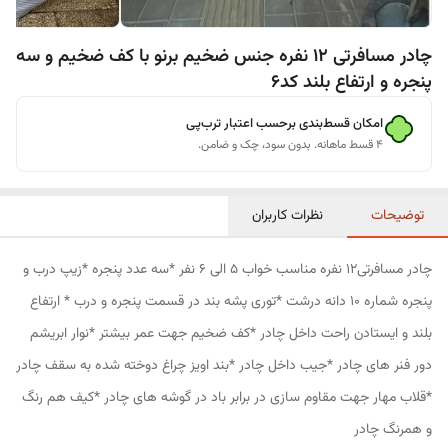
چادر مسافرتی 12 نفره جنس ضخیم برنو با کف ضخیم و سه
پنجره و ارتفاع بلند کد6
امکان قسط‌بندی برحسب اعتبار ترب‌پی
۴ قسط ماهانه. بدون سود، چک و ضامن.
توضیحات
نظرات کاربران
چادر مسافرتی12 نفره مناسب خواب 5 الی 6 نفر *سه عدد پنجره *زیپ درب و
پنجره شماره 10 دانه درشت *توری پشه بند در قسمت پنجره و درب * ارتفاع
بلند و ایستادن راحت داخل چادر *کف ضخیم جهت عمر بیشتر *نوار ابریشم
دور فنر های چادر *جیب داخل چادر *بند اویز چراغ دوخته شده به سقف چادر
*قلاب مهار جهت مقاوم سازی در برابر باد در گوشه های چادر *کیف هم رنگ
و همرنگ چادر