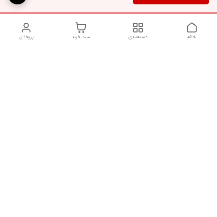
خانه
دسته‌بندی
سبد خرید
پروفایل
دسترسی سریع
تماس با ما
شکایات
درباره ما
قوانین و مقررات
سیاست حریم خصوصی
برای پیگیری سفارش ها از ساعت 10 الی 16 روزهای غیر تعطیل با شماره