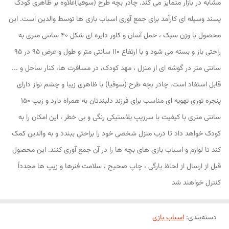
مشابه در بازار متمایز می کند. چادر بچه طرح (سوفیا)علاوه بر ظاهری کودک
پسند وسیله ای کارآمد برای جمع آوری اسباب بازی ها توسط والدین است. این
محصول با وزن سبک ، حمل آسان و کاور دایره ای شکل 40 سانتی متری به
راحتی باز و بسته می شود و با ارتفاع 110 سانتی متر و طول و عرض 95 در 95
سانتی متر در گوشه ای از منزل ، مهد کودک، در مسافرت ها، کنار ساحل و ...
قابل استفاد است. چادر بچه طرح (سوفیا) با ظاهری زیبا و چشم نواز دارای
پنجره توری تهویه ای مناسب برای فرزند دلبندتان به همراه دارد و زیپ 150
سانتی متری با کیفیت با سرزیپ پلاستیکی رنگی و بی خطر ، این امکان را به
کودک خواهد داد تا درب منزل شخصی خود را براحتی ببندد و به والدین کمک
کند تا لوازم و اسباب بازی های بچه ها را در آن جمع آوری کنند. این محصول
قبل از ارسال از لحاظ پارگی ، چاپ صحیح ، سلامت فنرها و زیپ ها مجدداً
کنترل خواهند شد
دسته‌بندی
:
اسباب بازی