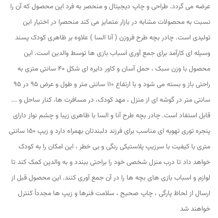
عرضه می گردد. طراحی و چاپ دیجیتال و منحصر به فرد این محصول که آن را
نسبت به محصولات مشابه در بازار متمایز می کند منحصرا در اختیار این
تولیدی است. چادر بچه طرح فروزن ( آنا السا ) علاوه بر ظاهری کودک پسند
وسیله ای کارآمد برای جمع آوری اسباب بازی ها توسط والدین است. این
محصول با وزن سبک ، حمل آسان و کاور دایره ای شکل 40 سانتی متری به
راحتی باز و بسته می شود و با ارتفاع 110 سانتی متر و طول و عرض 95 در 95
سانتی متر در گوشه ای از منزل ، مهد کودک، در مسافرت ها، کنار ساحل و ...
قابل استفاد است. چادر بچه طرح آنا و السا با ظاهری زیبا و چشم نواز دارای
پنجره توری تهویه ای مناسب برای فرزند دلبندتان بهمراه دارد و زیپ 150 سانتی
متری با کیفیت با سرزیپ پلاستیکی رنگی و بی خطر ، این امکان را به کودک
خواهد داد تا درب منزل شخصی خود را براحتی ببندد و به والدین کمک کند تا
لوازم و اسباب بازی های بچه ها را در آن جمع آوری کنند. این محصول قبل از
ارسال از لحاظ پارگی ، چاپ صحیح ، سلامت فنرها و زیپ ها مجدداً کنترل
خواهند شد