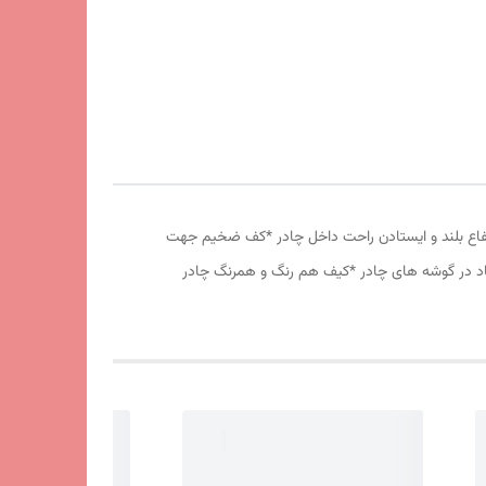
وری پشه بند در قسمت پنجره و درب * ارتفاع بلند و ایستادن راحت داخل چادر *کف ضخیم جهت
 باد در گوشه های چادر *کیف هم رنگ و همرنگ چادر