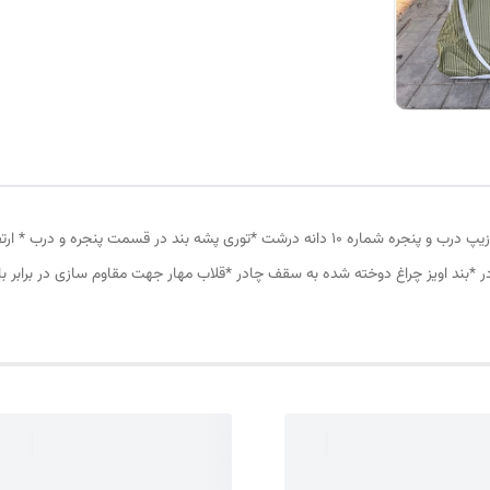
چادر مسافرتی 8نفره مناسب خواب 4نفر *سه عدد پنجره *زیپ درب و پنجره شماره 10 دانه درشت *ت
در *بند اویز چراغ دوخته شده به سقف چادر *قلاب مهار جهت مقاوم سازی در برابر