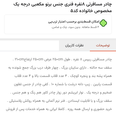
چادر مسافرتی 8نفره فنری جنس برنو مکعبی درجه یک
مخصوص خانواده کد5
امکان قسط‌بندی برحسب اعتبار ترب‌پی
۴ قسط ماهانه. بدون سود، چک و ضامن.
توضیحات
نظرات کاربران
چادر مسافرتی ریپس 8 نفره . طول 250cm عرض 250cm ارتفاع210cm .
سقف سه حالته . دارای سایبان بزرگ . چهار طرف درب بزرگ جمع شونده به
همراه پشه بند و پنجره کوچک . 4 عدد قلاب قسمت بالا و 4 عدد قلاب
قسمت پایین . زیپ دانه درشت با شماره 10 . کفی چادر از جنس تفلون
ضخیم و درجه یک . نوار ابریشم دور زوار چادر کاور هم رنگ و هم جنس .
سقف بزرگ و با قابلیت ایستادن . فنر نرم آلمانی به همراه روکش پلاستیکی .
خرید حضوری و ارسال همه روزه . کاملا ایرانی به همراه خدمات پس از فروش