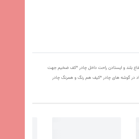
وری پشه بند در قسمت پنجره و درب * ارتفاع بلند و ایستادن راحت داخل چادر *کف ضخیم جهت
 باد در گوشه های چادر *کیف هم رنگ و همرنگ چادر