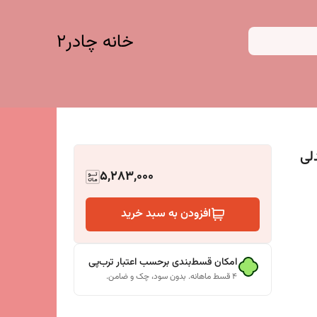
خانه چادر۲
ندلی
5,283,000
افزودن به سبد خرید
امکان قسط‌بندی برحسب اعتبار ترب‌پی
۴ قسط ماهانه. بدون سود، چک و ضامن.