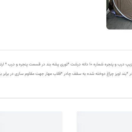
چادر مسافرتی 8نفره مناسب خواب 4نفر *سه عدد پنجره *زیپ درب و پنجره شماره 10 دانه درشت *ت
در *بند اویز چراغ دوخته شده به سقف چادر *قلاب مهار جهت مقاوم سازی در برابر