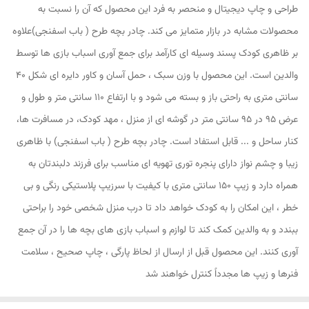
طراحی و چاپ دیجیتال و منحصر به فرد این محصول که آن را نسبت به
محصولات مشابه در بازار متمایز می کند. چادر بچه طرح ( باب اسفنجی)علاوه
بر ظاهری کودک پسند وسیله ای کارآمد برای جمع آوری اسباب بازی ها توسط
والدین است. این محصول با وزن سبک ، حمل آسان و کاور دایره ای شکل 40
سانتی متری به راحتی باز و بسته می شود و با ارتفاع 110 سانتی متر و طول و
عرض 95 در 95 سانتی متر در گوشه ای از منزل ، مهد کودک، در مسافرت ها،
کنار ساحل و ... قابل استفاد است. چادر بچه طرح ( باب اسفنجی) با ظاهری
زیبا و چشم نواز دارای پنجره توری تهویه ای مناسب برای فرزند دلبندتان به
همراه دارد و زیپ 150 سانتی متری با کیفیت با سرزیپ پلاستیکی رنگی و بی
خطر ، این امکان را به کودک خواهد داد تا درب منزل شخصی خود را براحتی
ببندد و به والدین کمک کند تا لوازم و اسباب بازی های بچه ها را در آن جمع
آوری کنند. این محصول قبل از ارسال از لحاظ پارگی ، چاپ صحیح ، سلامت
فنرها و زیپ ها مجدداً کنترل خواهند شد