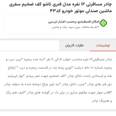
چادر مسافرتی 12 نفره مدل فنری تاشو کف ضخیم سفری
ماشین صندلی موتور خودرو کد43
امکان قسط‌بندی برحسب اعتبار ترب‌پی
۴ قسط ماهانه. بدون سود، چک و ضامن.
توضیحات
نظرات کاربران
چادر مسافرتی12 نفره مناسب خواب 5 الی 6 نفر *سه عدد پنجره *زیپ درب و
پنجره شماره 10 دانه درشت *توری پشه بند در قسمت پنجره و درب * ارتفاع
بلند و ایستادن راحت داخل چادر *کف ضخیم جهت عمر بیشتر *نوار ابریشم
دور فنر های چادر *جیب داخل چادر *بند اویز چراغ دوخته شده به سقف چادر
*قلاب مهار جهت مقاوم سازی در برابر باد در گوشه های چادر *کیف هم رنگ
و همرنگ چادر