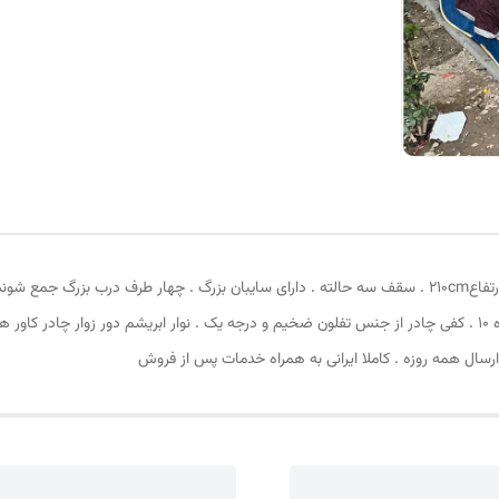
بالا و 4 عدد قلاب قسمت پایین . زیپ دانه درشت با شماره 10 . کفی چادر از جنس تفلون ضخیم و درجه یک . نوار ابر
ارسال همه روزه . کاملا ایرانی به همراه خدمات پس از فروش