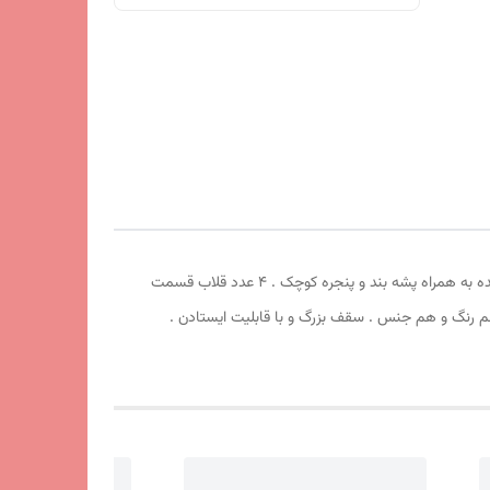
چادر مسافرتی ریپس 8 نفره . طول 250cm عرض 250cm ارتفاع210cm . سقف سه حالته . دارای سایبان بزرگ . چهار طرف درب بزرگ جمع شونده به همراه پشه بند و پنجره کوچک . 4 عدد قلاب قسمت
یشم دور زوار چادر کاور هم رنگ و هم جنس . سقف بزرگ و با قابلیت ایستادن .