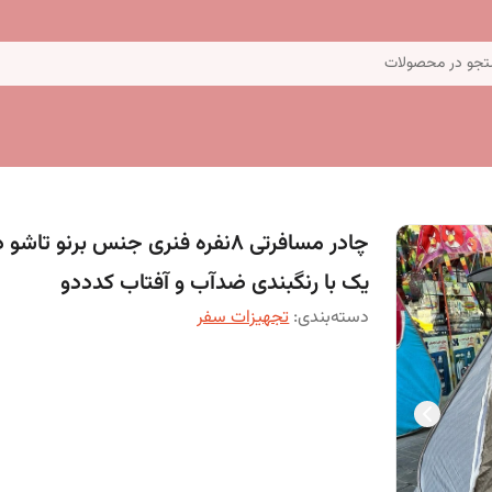
جو در محصولات
چادر مسافرتی 8نفره فنری جنس برنو تاش
یک با رنگبندی ضدآب و آفتاب کدددو
دسته‌بندی
:
تجهیزات سفر