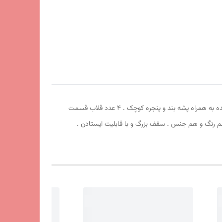
چادر مسافرتی ریپس 8 نفره . طول 250cm عرض 250cm ارتفاع210cm . سقف سه حالته . دارای سایبان بزرگ . چهار طرف درب بزرگ جمع شونده به همراه پشه بند و پنجره کوچک . 4 عدد قلاب قسمت
یشم دور زوار چادر کاور هم رنگ و هم جنس . سقف بزرگ و با قابلیت ایستادن .