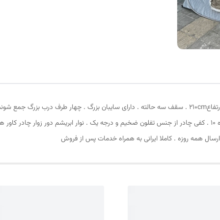
بالا و 4 عدد قلاب قسمت پایین . زیپ دانه درشت با شماره 10 . کفی چادر از جنس تفلون ضخیم و درجه یک . نوار ابر
ارسال همه روزه . کاملا ایرانی به همراه خدمات پس از فروش