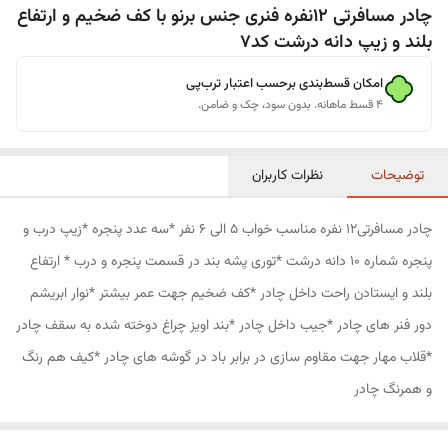
چادر مسافرتی 12نفره فنری جنس برنو با کف ضخیم و ارتفاع
بلند و زیپ دانه درشت کد7
امکان قسط‌بندی برحسب اعتبار ترب‌پی
۴ قسط ماهانه. بدون سود، چک و ضامن.
توضیحات
نظرات کاربران
چادر مسافرتی12 نفره مناسب خواب 5 الی 6 نفر *سه عدد پنجره *زیپ درب و
پنجره شماره 10 دانه درشت *توری پشه بند در قسمت پنجره و درب * ارتفاع
بلند و ایستادن راحت داخل چادر *کف ضخیم جهت عمر بیشتر *نوار ابریشم
دور فنر های چادر *جیب داخل چادر *بند اویز چراغ دوخته شده به سقف چادر
*قلاب مهار جهت مقاوم سازی در برابر باد در گوشه های چادر *کیف هم رنگ
و همرنگ چادر