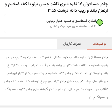
چادر مسافرتی 12 نفره فنری تاشو جنس برنو با کف ضخیم و
ارتفاع بلند و زیپ دانه درشت کد21
امکان قسط‌بندی برحسب اعتبار ترب‌پی
۴ قسط ماهانه. بدون سود، چک و ضامن.
توضیحات
نظرات کاربران
چادر مسافرتی12 نفره مناسب خواب 5 الی 6 نفر *سه عدد پنجره *زیپ درب و
پنجره شماره 10 دانه درشت *توری پشه بند در قسمت پنجره و درب * ارتفاع
بلند و ایستادن راحت داخل چادر *کف ضخیم جهت عمر بیشتر *نوار ابریشم
دور فنر های چادر *جیب داخل چادر *بند اویز چراغ دوخته شده به سقف چادر
*قلاب مهار جهت مقاوم سازی در برابر باد در گوشه های چادر *کیف هم رنگ
و همرنگ چادر