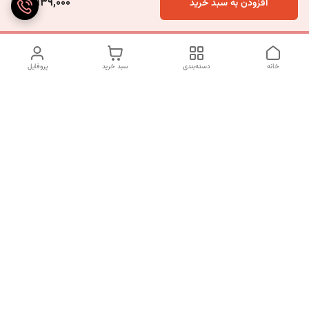
5,939,000
افزودن به سبد خرید
خانه
دسته‌بندی
سبد خرید
پروفایل
دسترسی سریع
تماس با ما
شکایات
درباره ما
قوانین و مقررات
سیاست حریم خصوصی
شماره تماس
09120511265
آدرس ایمیل
mahsasharahi1397@gmail.com