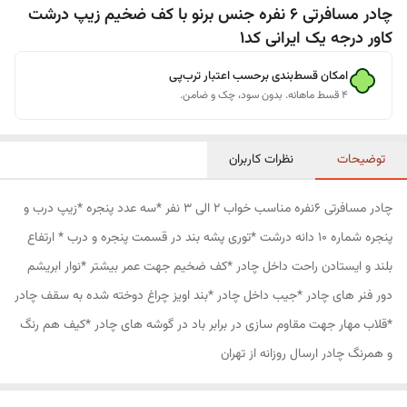
چادر مسافرتی 6 نفره جنس برنو با کف ضخیم زیپ درشت
کاور درجه یک ایرانی کد1
امکان قسط‌بندی برحسب اعتبار ترب‌پی
۴ قسط ماهانه. بدون سود، چک و ضامن.
توضیحات
نظرات کاربران
چادر مسافرتی 6نفره مناسب خواب 2 الی 3 نفر *سه عدد پنجره *زیپ درب و
پنجره شماره 10 دانه درشت *توری پشه بند در قسمت پنجره و درب * ارتفاع
بلند و ایستادن راحت داخل چادر *کف ضخیم جهت عمر بیشتر *نوار ابریشم
دور فنر های چادر *جیب داخل چادر *بند اویز چراغ دوخته شده به سقف چادر
*قلاب مهار جهت مقاوم سازی در برابر باد در گوشه های چادر *کیف هم رنگ
و همرنگ چادر ارسال روزانه از تهران