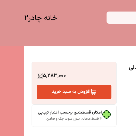
خانه چادر۲
ندلی
5,283,000
افزودن به سبد خرید
امکان قسط‌بندی برحسب اعتبار ترب‌پی
۴ قسط ماهانه. بدون سود، چک و ضامن.