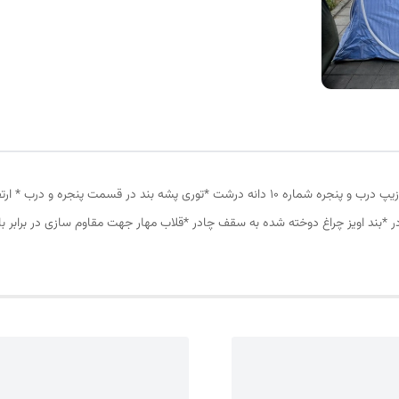
چادر مسافرتی 8نفره مناسب خواب 4نفر *سه عدد پنجره *زیپ درب و پنجره شماره 10 دانه درشت *ت
در *بند اویز چراغ دوخته شده به سقف چادر *قلاب مهار جهت مقاوم سازی در برابر