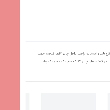
وری پشه بند در قسمت پنجره و درب * ارتفاع بلند و ایستادن راحت داخل چادر *کف ضخیم جهت
 باد در گوشه های چادر *کیف هم رنگ و همرنگ چادر