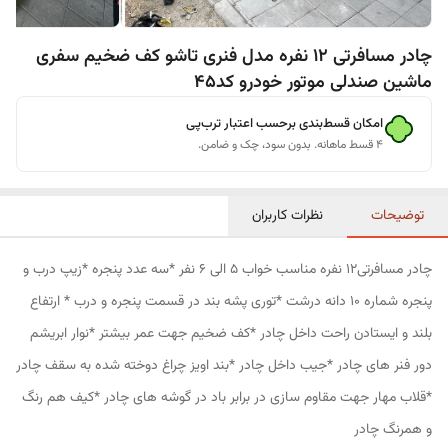
چادر مسافرتی 12 نفره مدل فنری تاشو کف ضخیم سفری
ماشین صندلی موتور خودرو کد45
امکان قسط‌بندی برحسب اعتبار ترب‌پی
۴ قسط ماهانه. بدون سود، چک و ضامن.
توضیحات
نظرات کاربران
چادر مسافرتی12 نفره مناسب خواب 5 الی 6 نفر *سه عدد پنجره *زیپ درب و
پنجره شماره 10 دانه درشت *توری پشه بند در قسمت پنجره و درب * ارتفاع
بلند و ایستادن راحت داخل چادر *کف ضخیم جهت عمر بیشتر *نوار ابریشم
دور فنر های چادر *جیب داخل چادر *بند اویز چراغ دوخته شده به سقف چادر
*قلاب مهار جهت مقاوم سازی در برابر باد در گوشه های چادر *کیف هم رنگ
و همرنگ چادر