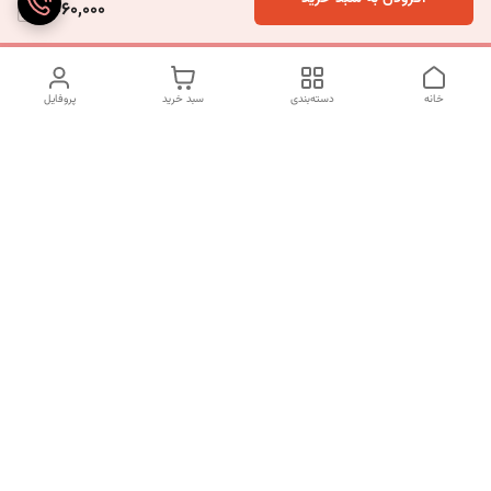
4,060,000
خانه
دسته‌بندی
سبد خرید
پروفایل
دسترسی سریع
تماس با ما
شکایات
درباره ما
قوانین و مقررات
سیاست حریم خصوصی
شماره تماس
09120511265
آدرس ایمیل
mahsasharahi1397@gmail.com