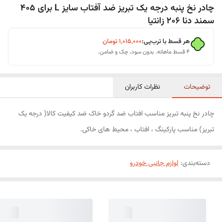
چادر نخ پنبه درجه یک تبریز ضد آفتاب سایز L برای 405
سمند دنا 206 زانتیا
هر قسط با ترب‌پی:
۱٬۰۱۵٬۰۰۰
تومان
۴ قسط ماهانه. بدون سود، چک و ضامن.
توضیحات
نظرات کاربران
چادر نخ پنبه تبریز مناسب افتاب ضد گردو خاک ضد کیفیت کالا( درجه یک
تبریز) مناسب پارکینگ ، افتاب ، محیط های خاکی.
دسته‌بندی
:
لوازم جانبی خودرو