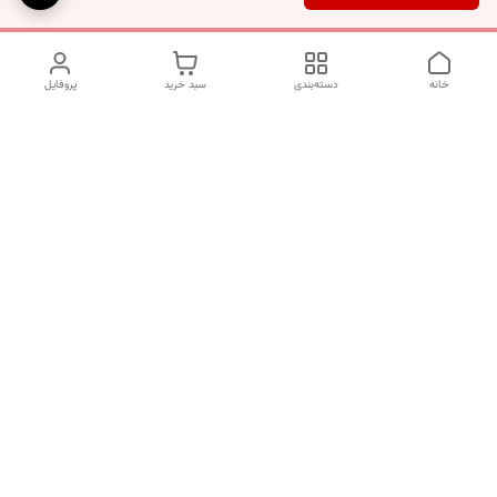
خانه
دسته‌بندی
سبد خرید
پروفایل
دسترسی سریع
تماس با ما
شکایات
درباره ما
قوانین و مقررات
سیاست حریم خصوصی
برای پیگیری سفارش ها از ساعت 10 الی 16 روزهای غیر تعطیل با شماره