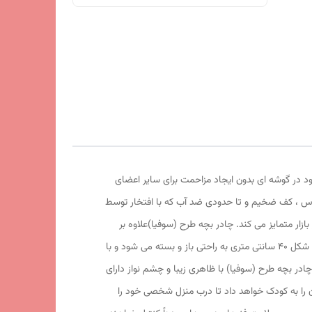
ود در گوشه ای بدون ایجاد مزاحمت برای سایر اعضای
لاس ، کف ضخیم و تا حدودی ضد آب که با افتخار توسط
زار متمایز می کند. چادر بچه طرح (سوفیا)علاوه بر
ظاهری کودک پسند وسیله ای کارآمد برای جمع آوری اسباب بازی ها توسط والدین است. این محصول با وزن سبک ، حمل آسان و کاور دایره ای شکل 40 سانتی متری به راحتی باز و بسته می شود و با
ل استفاد است. چادر بچه طرح (سوفیا) با ظاهری زیبا و چشم نواز دارای
ستیکی رنگی و بی خطر ، این امکان را به کودک خواهد داد تا درب منزل شخصی خود را