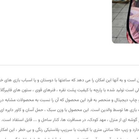
 است و به آنها این امکان را می دهد که ساعتها با دوستان و یا اسباب بازی های خ
ی است تولید شده با پارچه با کیفیت پشت نقره ، فنرهای قوی ، ستون های فایبرگ
 و چاپ دیجیتال و منحصر به فرد این محصول که آن را نسبت به محصولات مشابه در با
 متر و طول و عرض 95 در 95 سانتی متر در گوشه ای از منزل ، مهد کودک، در مسافرت ها، کنار ساحل و ... قاب
پنجره توری تهویه ای مناسب برای فرزند دلبندتان به همراه دارد و زیپ 150 سانتی متری با کیفیت با سرزیپ پلا