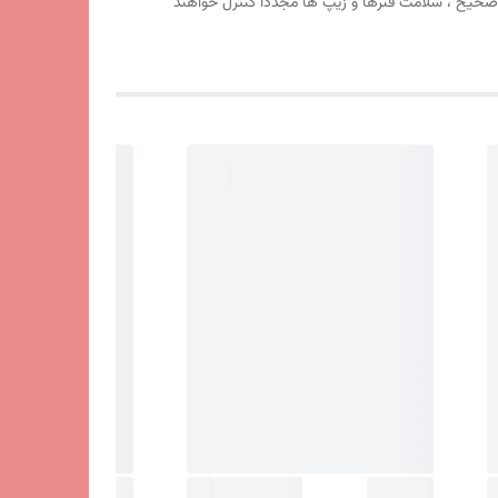
پ صحیح ، سلامت فنرها و زیپ ها مجدداً کنترل خواهند