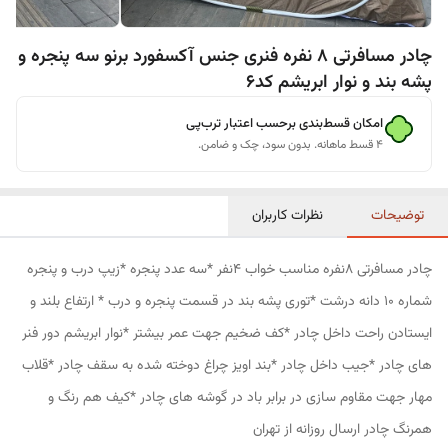
چادر مسافرتی 8 نفره فنری جنس آکسفورد برنو سه پنجره و
پشه بند و نوار ابریشم کد6
امکان قسط‌بندی برحسب اعتبار ترب‌پی
۴ قسط ماهانه. بدون سود، چک و ضامن.
توضیحات
نظرات کاربران
چادر مسافرتی 8نفره مناسب خواب 4نفر *سه عدد پنجره *زیپ درب و پنجره
شماره 10 دانه درشت *توری پشه بند در قسمت پنجره و درب * ارتفاع بلند و
ایستادن راحت داخل چادر *کف ضخیم جهت عمر بیشتر *نوار ابریشم دور فنر
های چادر *جیب داخل چادر *بند اویز چراغ دوخته شده به سقف چادر *قلاب
مهار جهت مقاوم سازی در برابر باد در گوشه های چادر *کیف هم رنگ و
همرنگ چادر ارسال روزانه از تهران