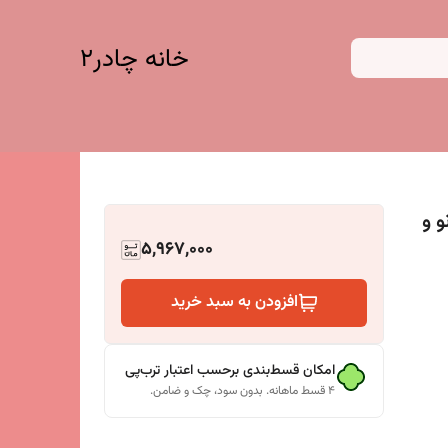
خانه چادر۲
نو و
5,967,000
افزودن به سبد خرید
امکان قسط‌بندی برحسب اعتبار ترب‌پی
۴ قسط ماهانه. بدون سود، چک و ضامن.