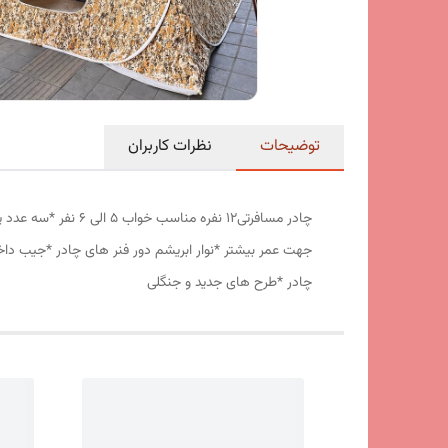
توضیحات
نظرات کاربران
جهت عمر بیشتر *نوار ابریشم دور فنر های چادر *جیب داخ
چادر *طرح های جدید و جنگلی