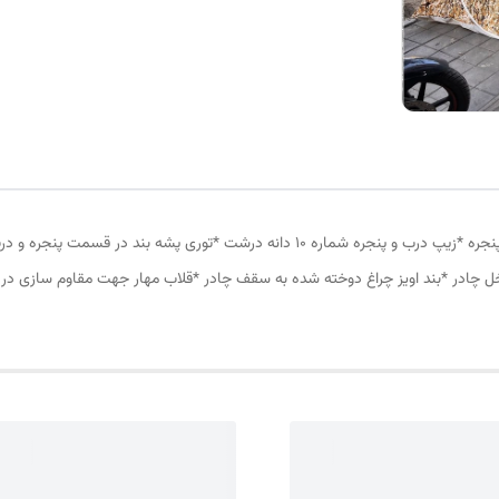
چادر مسافرتی12 نفره مناسب خواب 5 الی 6 نفر *سه عدد پنجره *زیپ درب و پنجره شماره 10
ل چادر *بند اویز چراغ دوخته شده به سقف چادر *قلاب مهار جهت مقاوم سازی در 