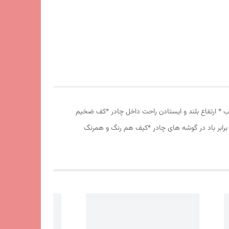
 دانه درشت *توری پشه بند در قسمت پنجره و درب * ارتفاع بلند و ایستادن راحت داخل چادر *کف ضخیم
برابر باد در گوشه های چادر *کیف هم رنگ و همرنگ