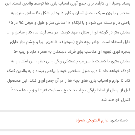
پسند وسیله ای کارآمد برای جمع آوری اسباب بازی ها توسط والدین است. این
محصول با وزن سبک ، حمل آسان و کاور دایره ای شکل 40 سانتی متری به
راحتی باز و بسته می شود و با ارتفاع 110 سانتی متر و طول و عرض 95 در 95
سانتی متر در گوشه ای از منزل ، مهد کودک، در مسافرت ها، کنار ساحل و ...
قابل استفاد است. چادر بچه طرح (سوفیا) با ظاهری زیبا و چشم نواز دارای
پنجره توری تهویه ای مناسب برای فرزند دلبندتان به همراه دارد و زیپ 150
سانتی متری با کیفیت با سرزیپ پلاستیکی رنگی و بی خطر ، این امکان را به
کودک خواهد داد تا درب منزل شخصی خود را براحتی ببندد و به والدین کمک
کند تا لوازم و اسباب بازی های بچه ها را در آن جمع آوری کنند. این محصول
قبل از ارسال از لحاظ پارگی ، چاپ صحیح ، سلامت فنرها و زیپ ها مجدداً
کنترل خواهند شد
دسته‌بندی
:
لوازم الکتریکی همراه