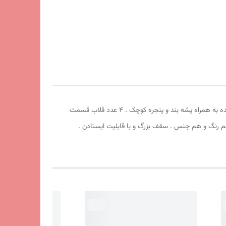
چادر مسافرتی ریپس 8 نفره . طول 250cm عرض 250cm ارتفاع210cm . سقف سه حالته . دارای سایبان بزرگ . چهار طرف درب بزرگ جمع شونده به همراه پشه بند و پنجره کوچک . 4 عدد قلاب قسمت
یشم دور زوار چادر کاور هم رنگ و هم جنس . سقف بزرگ و با قابلیت ایستادن .