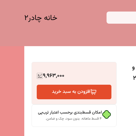
خانه چادر۲
 و
9,963,000
افزودن به سبد خرید
امکان قسط‌بندی برحسب اعتبار ترب‌پی
۴ قسط ماهانه. بدون سود، چک و ضامن.