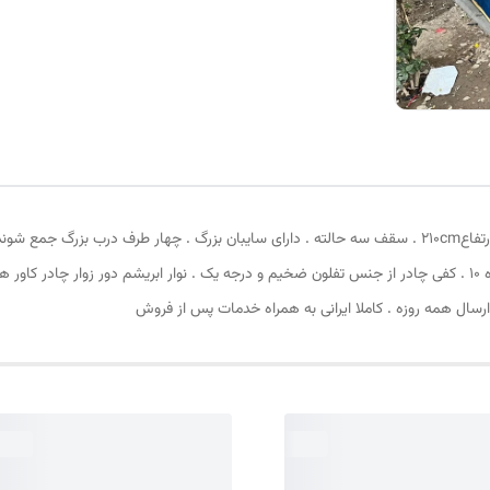
بالا و 4 عدد قلاب قسمت پایین . زیپ دانه درشت با شماره 10 . کفی چادر از جنس تفلون ضخیم و درجه یک . نوار ابر
ارسال همه روزه . کاملا ایرانی به همراه خدمات پس از فروش