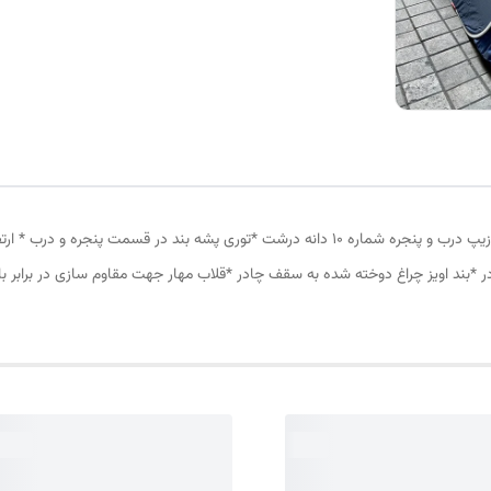
چادر مسافرتی 8نفره مناسب خواب 4نفر *سه عدد پنجره *زیپ درب و پنجره شماره 10 دانه درشت *ت
در *بند اویز چراغ دوخته شده به سقف چادر *قلاب مهار جهت مقاوم سازی در برابر