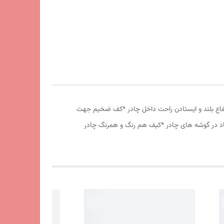
وری پشه بند در قسمت پنجره و درب * ارتفاع بلند و ایستادن راحت داخل چادر *کف ضخیم جهت
 باد در گوشه های چادر *کیف هم رنگ و همرنگ چادر