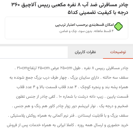
چادر مسافرتی ضد آب 8 نفره مکعبی ریپس آلاچیق 360
درجه با کیفیت تضمینی کد51
امکان قسط‌بندی برحسب اعتبار ترب‌پی
۴ قسط ماهانه. بدون سود، چک و ضامن.
توضیحات
نظرات کاربران
چادر مسافرتی ریپس 8 نفره . طول 250cm عرض 250cm ارتفاع210cm .
سقف سه حالته . دارای سایبان بزرگ . چهار طرف درب بزرگ جمع شونده به
همراه پشه بند و پنجره کوچک . 4 عدد قلاب قسمت بالا و 4 عدد قلاب
قسمت پایین . زیپ دانه درشت با شماره 10 . کفی چادر از جنس تفلون
ضخیم و درجه یک . نوار ابریشم دور زوار چادر کاور هم رنگ و هم جنس .
سقف بزرگ و با قابلیت ایستادن . فنر نرم آلمانی به همراه روکش پلاستیکی .
خرید حضوری و ارسال همه روزه . کاملا ایرانی به همراه خدمات پس از فروش