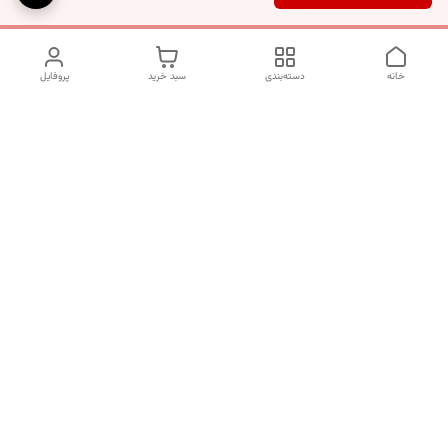
خانه
دسته‌بندی
سبد خرید
پروفایل
دسترسی سریع
تماس با ما
شکایات
درباره ما
قوانین و مقررات
سیاست حریم خصوصی
برای پیگیری سفارش ها از ساعت 10 الی 16 روزهای غیر تعطیل با شماره