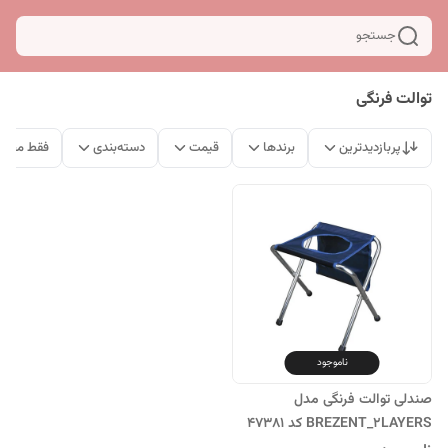
جستجو
توالت فرنگی
پربازدیدترین
برندها
قیمت
دسته‌بندی
فقط محصو
ناموجود
صندلی توالت فرنگی مدل
BREZENT_2LAYERS کد 47381