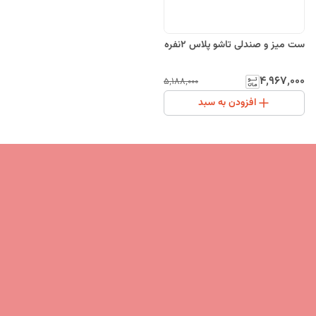
ست میز و صندلی تاشو پلاس ۲نفره
۴٬۹۶۷٬۰۰۰
۵٬۱۸۸٬۰۰۰
افزودن به سبد