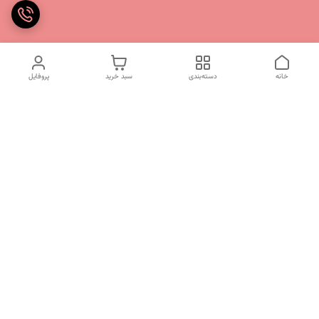
خانه
دسته‌بندی
سبد خرید
پروفایل
دسترسی سریع
تماس با ما
شکایات
درباره ما
قوانین و مقررات
سیاست حریم خصوصی
شماره تماس
09120511265
آدرس ایمیل
mahsasharahi1397@gmail.com