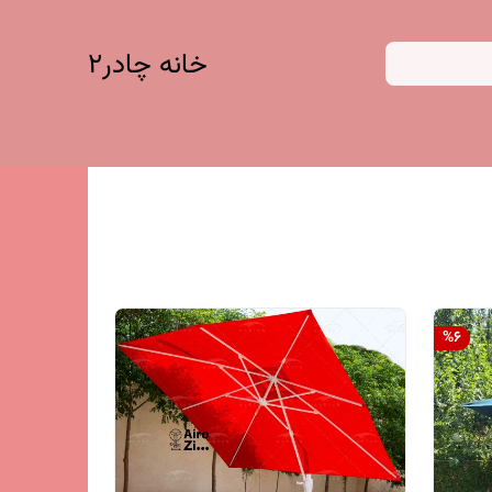
خانه چادر۲
%
6