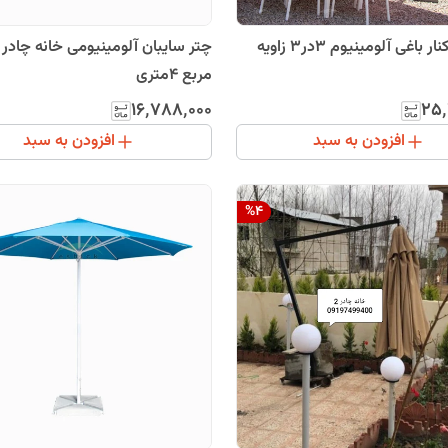
چتر پایه کنار باغی آلومینیوم 3در3 زاویه
مربع 4متری
۱۶٬۷۸۸٬۰۰۰
۲۵٬
افزودن به سبد
افزودن به سبد
%
4