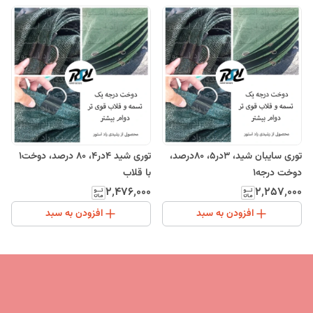
توری سایبان شید، 3در5، 80درصد،
توری شید 4در4، 80 درصد، دوخت1
دوخت درجه1
با قلاب
۲٬۴۷۶٬۰۰۰
۲٬۲۵۷٬۰۰۰
افزودن به سبد
افزودن به سبد