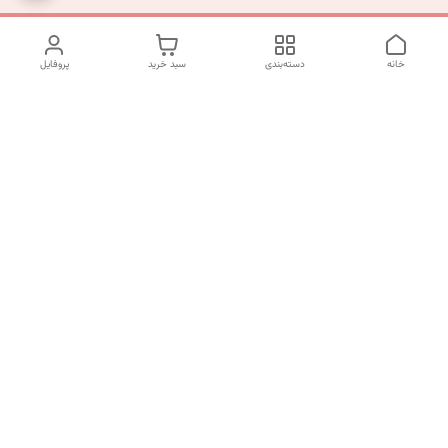
خانه
دسته‌بندی
سبد خرید
پروفایل
دسترسی سریع
تماس با ما
شکایات
درباره ما
قوانین و مقررات
سیاست حریم خصوصی
شماره تماس
09120511265
آدرس ایمیل
mahsasharahi1397@gmail.com