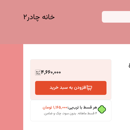
خانه چادر۲
4,660,000
افزودن به سبد خرید
هر قسط با ترب‌پی:
۱٬۱۶۵٬۰۰۰
تومان
۴ قسط ماهانه. بدون سود، چک و ضامن.