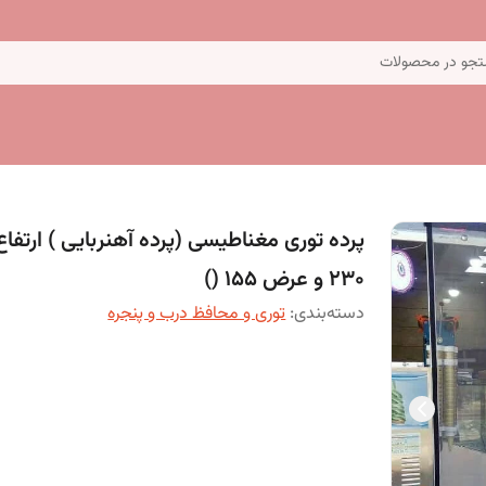
جو در محصولات
پرده توری مغناطیسی (پرده آهنربایی ) ارتفاع
230 و عرض 155 ()
دسته‌بندی
:
توری و محافظ درب و پنجره