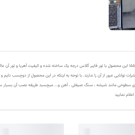
پرده توری مغناطیسی (پرده آهنربایی ) ارتفاع 230 و عرض 155 این محصول با تور فایبر گلاس درجه یک ساخته شده و ک
شرات توانایی عبور از آن را ندارند. با توجه به اینکه در این محصول از دوچسب د
وی سطوحی مانند شیشه ، سنگ صیغلی ، آهن و... میچسبد طریقه نصب آن بسیار ساد
علام نمایید