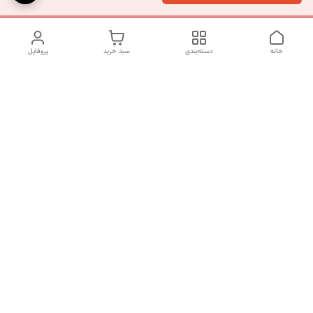
خانه
دسته‌بندی
سبد خرید
پروفایل
دسترسی سریع
تماس با ما
شکایات
درباره ما
قوانین و مقررات
سیاست حریم خصوصی
شماره تماس
09120511265
آدرس ایمیل
mahsasharahi1397@gmail.com