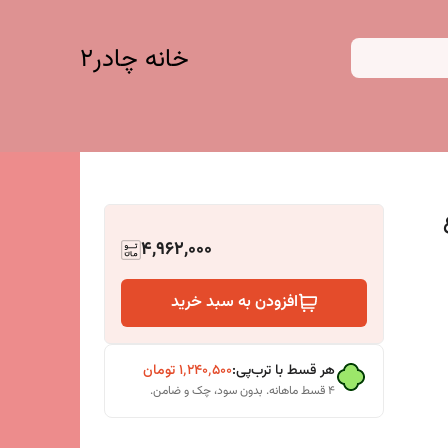
خانه چادر۲
4,962,000
افزودن به سبد خرید
هر قسط با ترب‌پی:
۱٬۲۴۰٬۵۰۰
تومان
۴ قسط ماهانه. بدون سود، چک و ضامن.