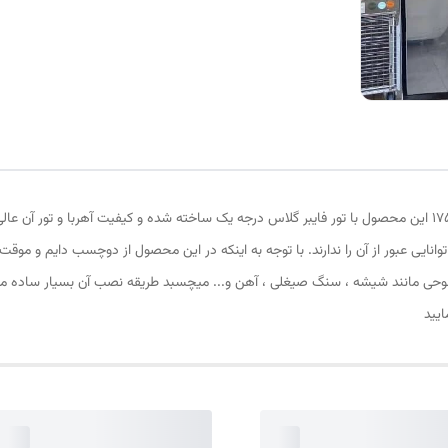
پرده توری مغناطیسی یا پرده آهنربایی ارتفاع 220 و عرض 175 این محصول با تور فایبر گلاس درجه یک ساخته شده و ک
وانایی عبور از آن را ندارند. با توجه به اینکه در این محصول از دوچسب دایم و 
وحی مانند شیشه ، سنگ صیغلی ، آهن و... میچسبد طریقه نصب آن بسیار ساده میب
ایید