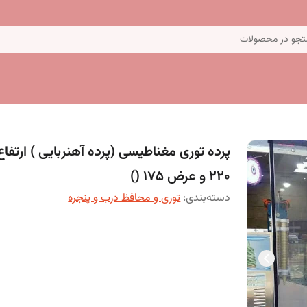
جو در محصولات
پرده توری مغناطیسی (پرده آهنربایی ) ارتفاع
220 و عرض 175 ()
دسته‌بندی
:
توری و محافظ درب و پنجره