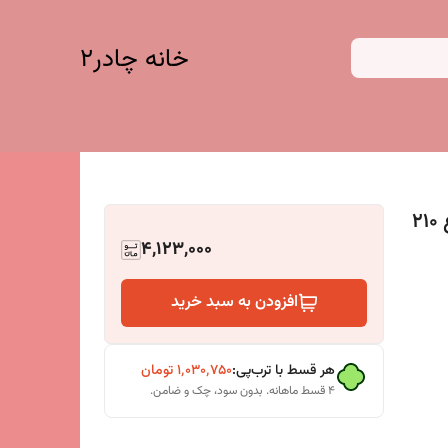
خانه چادر۲
پرده توری مغناطیسی (پرده آهنربایی ) ارتفاع 210
4,123,000
افزودن به سبد خرید
هر قسط با ترب‌پی:
۱٬۰۳۰٬۷۵۰
تومان
۴ قسط ماهانه. بدون سود، چک و ضامن.