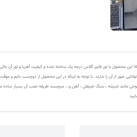
پرده توری مغناطیسی یا پرده آهنربایی ارتفاع 210 و عرض 150 این محصول با تور فایبر گلاس درجه یک ساخته شده و کی
وانایی عبور از آن را ندارند. با توجه به اینکه در این محصول از دوچسب دایم و 
وحی مانند شیشه ، سنگ صیغلی ، آهن و... میچسبد طریقه نصب آن بسیار ساده میب
ایید