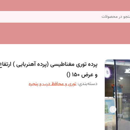
جو در محصولات
و عرض 150 ()
دسته‌بندی
:
توری و محافظ درب و پنجره