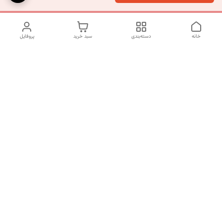
خانه
دسته‌بندی
سبد خرید
پروفایل
دسترسی سریع
تماس با ما
شکایات
درباره ما
قوانین و مقررات
سیاست حریم خصوصی
شماره تماس
09120511265
آدرس ایمیل
mahsasharahi1397@gmail.com