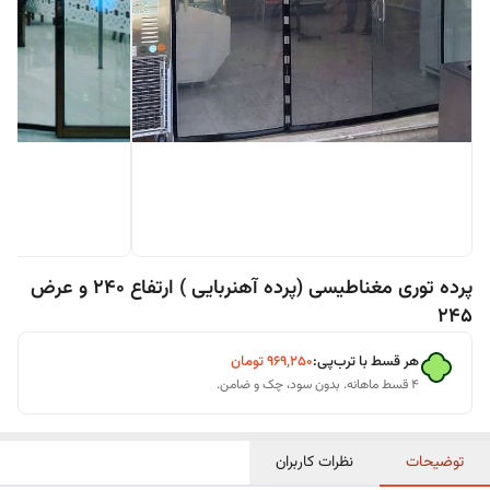
پرده توری مغناطیسی (پرده آهنربایی ) ارتفاع 240 و عرض
245
هر قسط با ترب‌پی:
۹۶۹٬۲۵۰
تومان
۴ قسط ماهانه. بدون سود، چک و ضامن.
توضیحات
نظرات کاربران