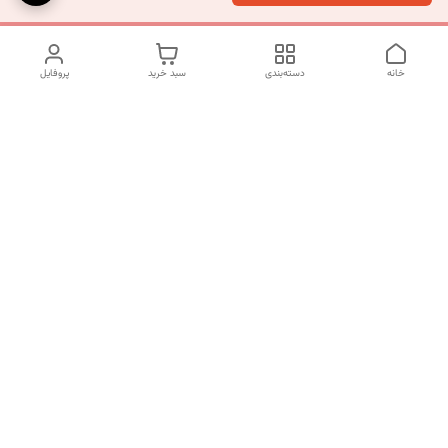
خانه
دسته‌بندی
سبد خرید
پروفایل
دسترسی سریع
تماس با ما
شکایات
درباره ما
قوانین و مقررات
سیاست حریم خصوصی
شماره تماس
09120511265
آدرس ایمیل
mahsasharahi1397@gmail.com