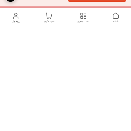
خانه
دسته‌بندی
سبد خرید
پروفایل
دسترسی سریع
تماس با ما
شکایات
درباره ما
قوانین و مقررات
سیاست حریم خصوصی
شماره تماس
09120511265
آدرس ایمیل
mahsasharahi1397@gmail.com