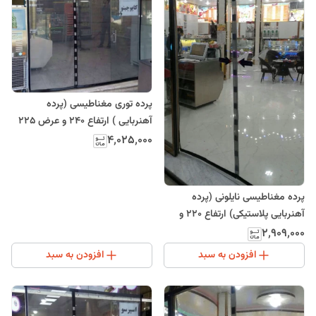
پرده توری مغناطیسی (پرده
آهنربایی ) ارتفاع 240 و عرض 225
(ارسال رایگان)
۴٬۰۲۵٬۰۰۰
پرده مغناطیسی نایلونی (پرده
آهنربایی پلاستیکی) ارتفاع 220 و
عرض 140
۲٬۹۰۹٬۰۰۰
افزودن به سبد
افزودن به سبد