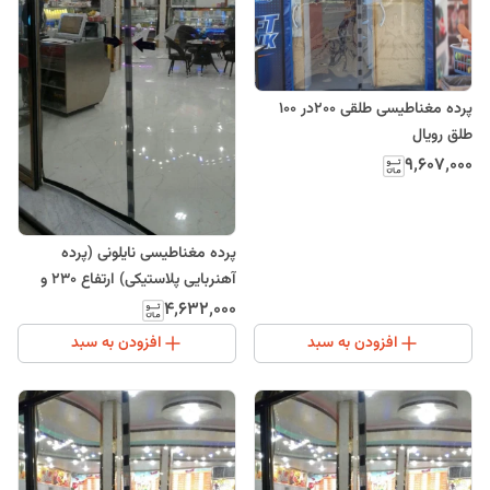
پرده مغناطیسی طلقی 200در 100
طلق رویال
۹٬۶۰۷٬۰۰۰
پرده مغناطیسی نایلونی (پرده
آهنربایی پلاستیکی) ارتفاع 230 و
عرض 240
۴٬۶۳۲٬۰۰۰
افزودن به سبد
افزودن به سبد