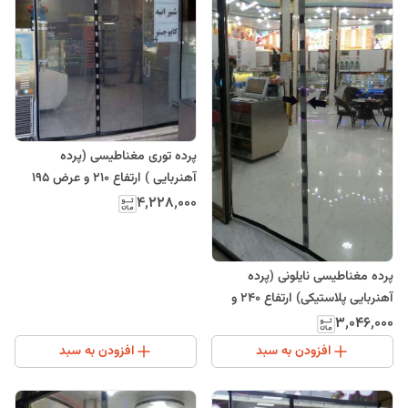
پرده توری مغناطیسی (پرده
آهنربایی ) ارتفاع 210 و عرض 195
(ارسال رایگان)
۴٬۲۲۸٬۰۰۰
پرده مغناطیسی نایلونی (پرده
آهنربایی پلاستیکی) ارتفاع 240 و
عرض 110
۳٬۰۴۶٬۰۰۰
افزودن به سبد
افزودن به سبد