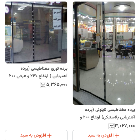
پرده توری مغناطیسی (پرده
آهنربایی ) ارتفاع 230 و عرض 200
(ارسال رایگان)
۵٬۳۶۵٬۰۰۰
پرده مغناطیسی نایلونی (پرده
آهنربایی پلاستیکی) ارتفاع 200 و
عرض 195
۳٬۰۶۷٬۰۰۰
افزودن به سبد
افزودن به سبد