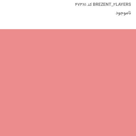
BREZENT_2LAYERS کد 47381
ناموجود